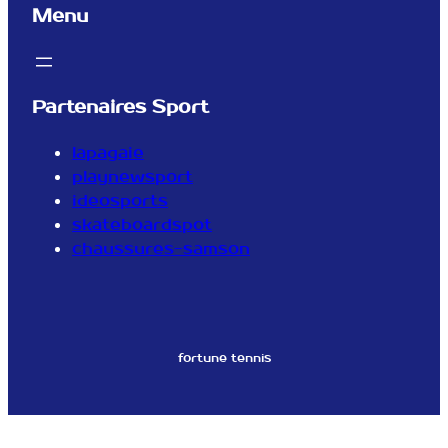
Menu
Partenaires Sport
lapagaie
playnewsport
ideosports
skateboardspot
chaussures-samson
fortune tennis