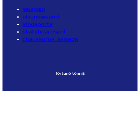
lapagaie
playnewsport
ideosports
skateboardspot
chaussures-samson
fortune tennis