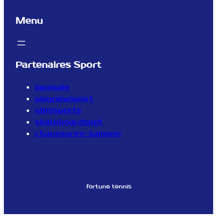
Menu
Partenaires Sport
lapagaie
playnewsport
ideosports
skateboardspot
chaussures-samson
fortune tennis